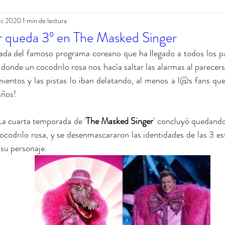
ic 2020
1 min de lectura
r queda 3º en The Masked Singer
da del famoso programa coreano que ha llegado a todos los paí
 
donde un cocodrilo rosa nos hacía saltar las alarmas al parecer
ientos y las pistas lo iban delatando, al menos a l@s fans qu
años!
La cuarta temporada de '
The Masked Singer
' concluyó quedando 3
ocodrilo rosa, y se desenmascararon las identidades de las 3 es
 su personaje.