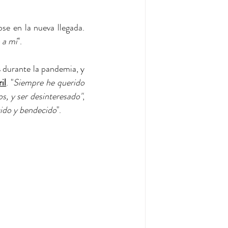
se en la nueva llegada. 
 a mí
".
s
 durante la pandemia, y 
il
. "
Siempre he querido 
os, y ser desinteresado"
, 
cido y bendecido
".