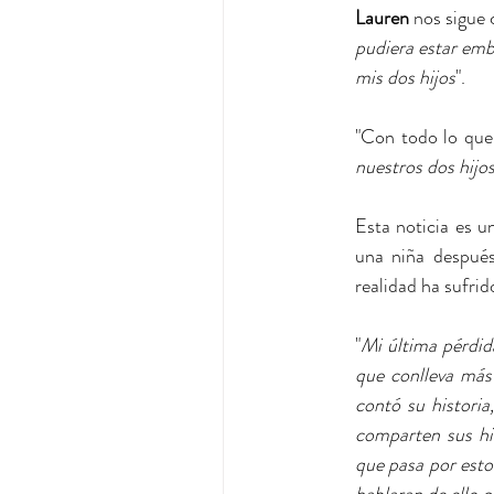
Lauren 
nos sigue 
pudiera estar emb
mis dos hijos
". 
"Con todo lo que
nuestros dos hijo
Esta noticia es u
una niña después
realidad ha sufri
"
Mi última pérdida
que conlleva más 
contó su histori
comparten sus hi
que pasa por esto
hablaran de ello co