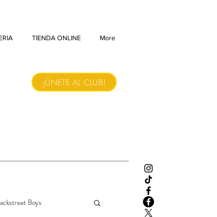
ERIA
TIENDA ONLINE
More
¡ÚNETE AL CLUB!
ackstreet Boys