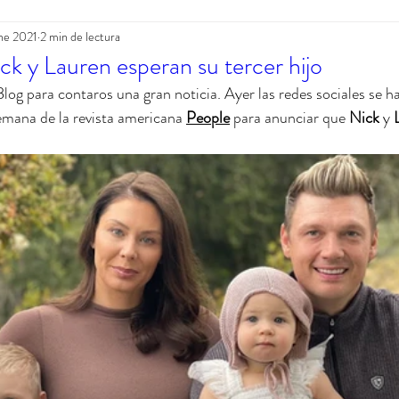
ne 2021
2 min de lectura
r
CD Christmas
 y Lauren esperan su tercer hijo
log para contaros una gran noticia. Ayer las redes sociales se h
mana de la revista americana 
People
 para anunciar que 
Nick
 y 