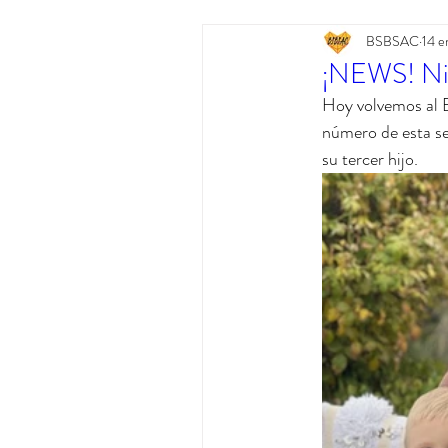
BSBSAC
14 e
Colaboraciones
DNA World Tou
¡NEWS! Nick
Hoy volvemos al B
número de esta se
su tercer hijo. 