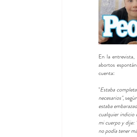
En la entrevista,
abortos espontáne
cuenta:
"
Estaba completam
necesarios"
, según
estaba embarazada
cualquier indicio
mi cuerpo y dije: 
no podía tener má