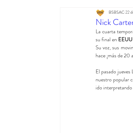
BSBSAC
22 d
Nick Carte
La cuarta tempora
su final en 
EEUU
Su voz, sus movim
hace ¡más de 20 
El pasado jueves 
nuestro popular c
ido interpretando