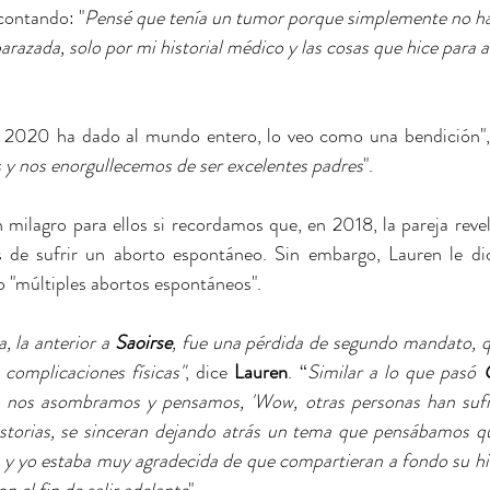
contando: "
Pensé que tenía un tumor porque simplemente no ha
arazada, solo por mi historial médico y las cosas que hice para 
 2020 ha dado al mundo entero, lo veo como una bendición",
s y nos enorgullecemos de ser excelentes padres
".
n milagro para ellos si recordamos que, en 2018, la pareja reve
 de sufrir un aborto espontáneo. Sin embargo, Lauren le dice
do "múltiples abortos espontáneos".
, la anterior a 
Saoirse
, fue una pérdida de segundo mandato, q
complicaciones físicas"
, dice 
Lauren
. “
Similar a lo que pasó 
a, nos asombramos y pensamos, 'Wow, otras personas han sufr
storias, se sinceran dejando atrás un tema que pensábamos qu
 y yo estaba muy agradecida de que compartieran a fondo su hist
n el fin de salir adelante
".