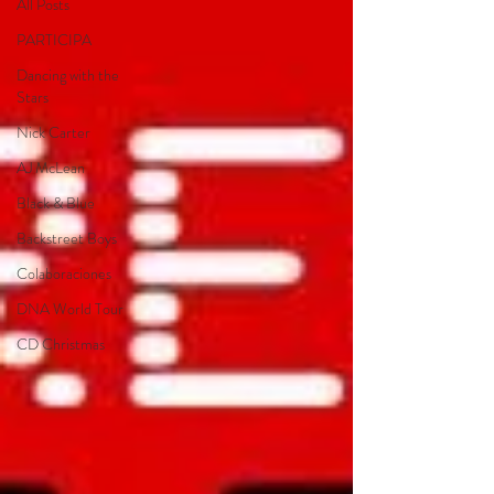
All Posts
PARTICIPA
Dancing with the
Stars
Nick Carter
AJ McLean
Black & Blue
Backstreet Boys
Colaboraciones
DNA World Tour
CD Christmas