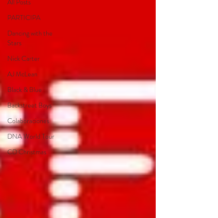
All Posts
PARTICIPA
Dancing with the
Stars
Nick Carter
AJ McLean
Black & Blue
Backstreet Boys
Colaboraciones
DNA World Tour
CD Christmas