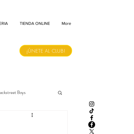
ERIA
TIENDA ONLINE
More
¡ÚNETE AL CLUB!
ackstreet Boys