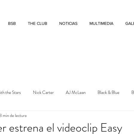
BSB
THE CLUB
NOTICIAS
MULTIMEDIA
GAL
th the Stars
Nick Carter
AJ McLean
Black & Blue
B
3 min de lectura
r
CD Christmas
r estrena el videoclip Easy