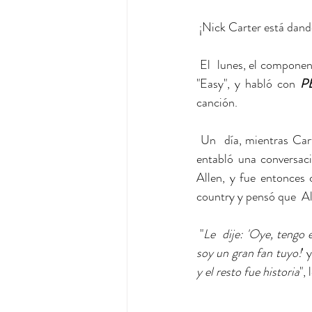
 ¡Nick Carter está dand
 El  lunes, el componente de Backstreet Boys, de 42 años, estrenó el video musical de su nueva canción 
"Easy", y habló con 
P
canción.
 Un  día, mientras Carter estaba trabajando en su álbum en solitario en el estudio, Allen, de 36 años, 
entabló una conversaci
Allen, y fue entonces
country y pensó que  All
 "
Le  dije: 'Oye, tengo 
soy un gran fan tuyo!
' 
y el resto fue historia
",