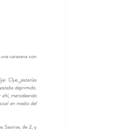
n una caravana con 
je: 'Oye, ¿estarías 
 estaba deprimido. 
r ahí, merodeando 
ical en medio del 
 Saoirse, de 2, y 