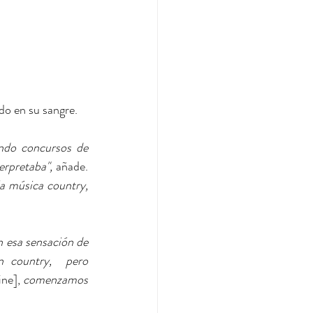
do en su sangre.
ndo concursos de 
rpretaba", 
añade.
a música country, 
 esa sensación de 
 country,  pero 
ine],
 comenzamos 