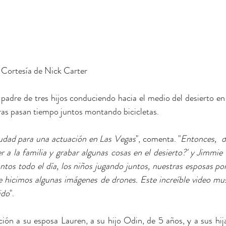
 Cortesía de Nick Carter
al padre de tres hijos conduciendo hacia el medio del desierto e
ras pasan tiempo juntos montando bicicletas.
iudad para una actuación en Las Vegas
", comenta. "
Entonces,  di
er a la familia y grabar algunas cosas en el desierto?' y Jimmie
tos todo el día, los niños jugando juntos, nuestras esposas po
e hicimos algunas imágenes de drones. Este increíble video mus
ido
".
ión a su esposa Lauren, a su hijo Odin, de 5 años, y a sus hijas