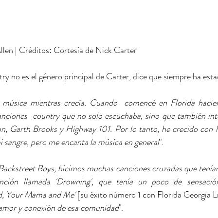
len | Créditos: Cortesía de Nick Carter
y no es el género principal de Carter, dice que siempre ha esta
 música mientras crecía. Cuando  comencé en Florida hacie
nciones  country que no solo escuchaba, sino que también inte
, Garth Brooks y Highway 101. Por lo tanto, he crecido con l
i sangre, pero me encanta la música en general
". 
 Backstreet Boys, hicimos muchas canciones cruzadas que tenían
nción llamada 'Drowning', que tenía un poco de sensación
d, Your Mama and Me'
 [su éxito número 1 con Florida Georgia L
 amor y conexión de esa comunidad
".