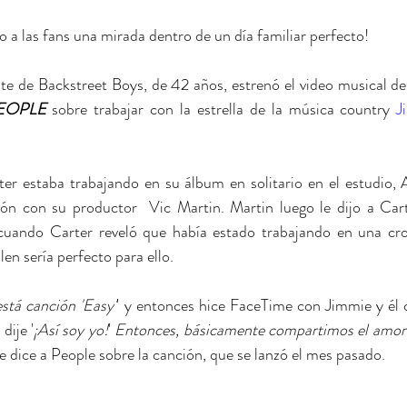
o a las fans una mirada dentro de un día familiar perfecto!
EOPLE
 sobre trabajar con la estrella de la música country 
J
ón con su productor  Vic Martin. Martin luego le dijo a Cart
 cuando Carter reveló que había estado trabajando en una cro
en sería perfecto para ello.
está canción 'Easy'
' y entonces hice FaceTime con Jimmie y él c
y dije '
¡Así soy yo!
' 
Entonces, básicamente compartimos el amor e
 le dice a People sobre la canción, que se lanzó el mes pasado.