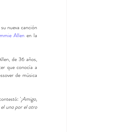
immie Allen
 en la 
er que conocía a 
ssover de música 
ontestó: '
¡Amigo, 
l uno por el otro 