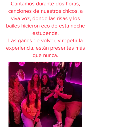
Cantamos durante dos horas,
canciones de nuestros chicos, a
viva voz, donde las risas y los
bailes hicieron eco de esta noche
estupenda.
Las ganas de volver, y repetir la
experiencia, están presentes más
que nunca.