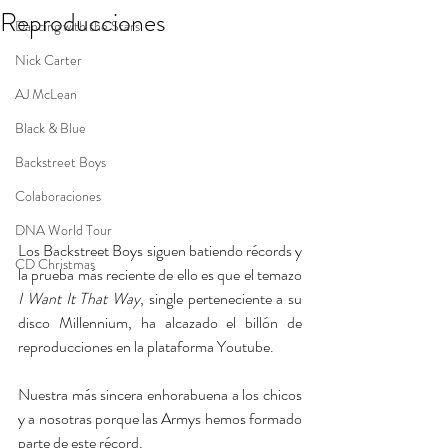
Reproducciones
Dancing with the Stars
Nick Carter
AJ McLean
Black & Blue
Backstreet Boys
Colaboraciones
DNA World Tour
Los Backstreet Boys siguen batiendo récords y 
CD Christmas
la prueba más reciente de ello es que el temazo 
I Want It That Way
, single perteneciente a su 
disco Millennium, ha alcazado el billón de 
reproducciones en la plataforma Youtube. 
Nuestra más sincera enhorabuena a los chicos 
y a nosotras porque las Armys hemos formado 
parte de este récord.