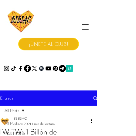
¡ÚNETE AL CLUB!
Entrada
All Posts
BSBSAC
All Posts
13 nov 2021
1 min de lectura
IWITW: 1 Billón de
PARTICIPA